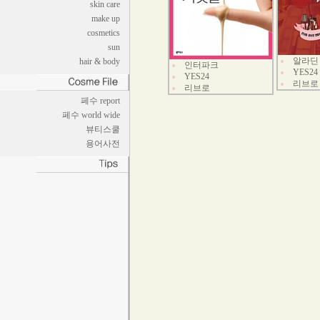
skin care
make up
cosmetics
sun
알라딘
hair & body
인터파크
YES24
YES24
리브로
리브로
페수 report
페수 world wide
뷰티스쿨
용어사전