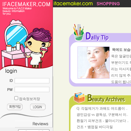
목에도 보습
목은 얼굴만
부분이기도 
리는 마사지
....
리지 않게 주
도움이 됩니
접속정보저장
Q: 각질제거가 과해도 여드름이 ..
광민감성 vs 광독성, 구분해서 이..
환절기 피부건조 - 물마시기보다 ..
건조 + 뱀껍질 바디각질