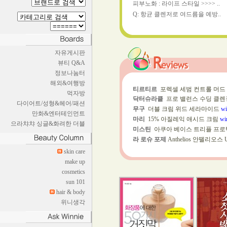
피부노화 : 라이프 스타일 >>>> ..
Q: 항균 클렌저로 여드름을 예방..
자유게시판
뷰티 Q&A
정보나눔터
해외&여행방
티르티르
포렉셀 세범 컨트롤 머드
먹자방
닥터슈라클
프로 밸런스 수딩 클렌
다이어트/성형&헤어/패션
무구
더블 크림 위드 세라마이드
wi
만화&엔터테인먼트
마리
15% 아질레익 애시드 크림
wi
으라챠챠 싱글&화려한 더블
미스틴
아쿠아 베이스 트리플 프로텍션
라 로슈 포제
Anthelios 안뗄리오스
skin care
make up
cosmetics
sun 101
hair & body
위니생각