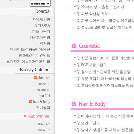
Q: 각질제거가 과해도 여드름이 나나
Q: 20 대 지성 가을철 스킨케어
Q: 피부 약산성 유지
자유게시판
Q: 피부 속에서 나는 염증성 여드름
뷰티 Q&A
Q: 고 2...뭘 발라도 얼굴이 따가워요
정보나눔터
해외&여행방
먹자방
다이어트/성형&헤어/패션
만화&엔터테인먼트
Q: 항균 클렌저로 여드름을 예방할 수 
으라챠챠 싱글&화려한 더블
Q: EGF 재생크림 ?
Q: 청소년 면포관리를 위한 홈필링
skin care
Q: 유분 크림이 아하/바하/레티놀의 효
make up
Q: 모델링팩에 파우더마스크를 믹스해
cosmetics
sun 101
hair & body
위니생각
Q: 바디(가슴팍) 아하 로션 사용 후 예
Q: 손건조 관리
skin care
Q: 남자 지성/등드름 샤워 시 질문입
make up