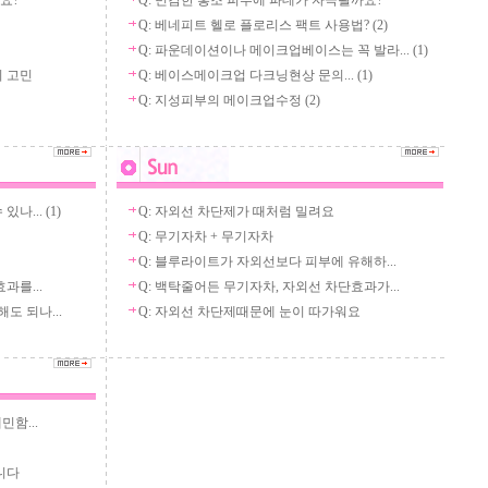
요?
Q: 민감한 홍조 피부에 파데가 자극될까요?
Q: 베네피트 헬로 플로리스 팩트 사용법?
(2)
Q: 파운데이션이나 메이크업베이스는 꼭 발라...
(1)
의 고민
Q: 베이스메이크업 다크닝현상 문의...
(1)
Q: 지성피부의 메이크업수정
(2)
있나...
(1)
Q: 자외선 차단제가 때처럼 밀려요
Q: 무기자차 + 무기자차
Q: 블루라이트가 자외선보다 피부에 유해하...
과를...
Q: 백탁줄어든 무기자차, 자외선 차단효과가...
도 되나...
Q: 자외선 차단제때문에 눈이 따가워요
민함...
니다