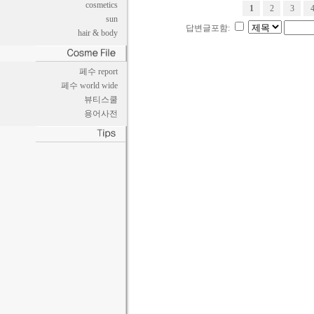
cosmetics
1
2
3
sun
답변글포함:
hair & body
페수 report
페수 world wide
뷰티스쿨
용어사전