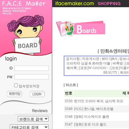
[ 만화&엔터테
공지사항
|
자유게시판
|
뷰티 Q&A
|
정보
....
으라챠챠 싱글 & 화려한 더블
|
벼룩방
| [
헤어룩
| [포토]
W 다이어리~
| [포토]
지름
BEAUTY
|
옥의
[
리스트
]
접속정보저장
번호
제 
3550
한가인 드라마 복귀, 넘사벽 외모
3549
[미드] 한니발, 베이츠모텔
3548
[영화] 이스케이프 플랜
3547
[영화] 토르 다크 월드