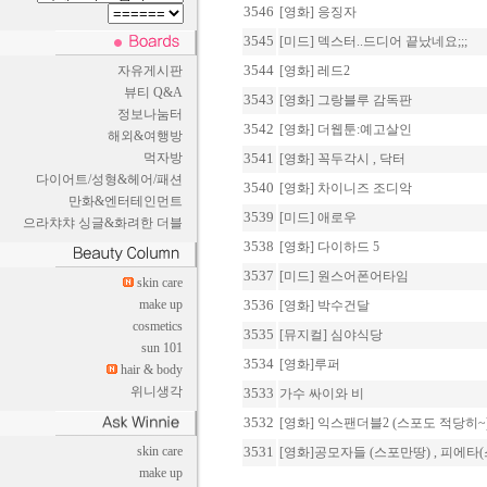
3546
[영화] 응징자
3545
[미드] 덱스터..드디어 끝났네요;;;
3544
자유게시판
[영화] 레드2
뷰티 Q&A
3543
[영화] 그랑블루 감독판
정보나눔터
3542
[영화] 더웹툰:예고살인
해외&여행방
먹자방
3541
[영화] 꼭두각시 , 닥터
다이어트/성형&헤어/패션
3540
[영화] 차이니즈 조디악
만화&엔터테인먼트
3539
[미드] 애로우
으라챠챠 싱글&화려한 더블
3538
[영화] 다이하드 5
3537
[미드] 원스어폰어타임
skin care
make up
3536
[영화] 박수건달
cosmetics
3535
[뮤지컬] 심야식당
sun 101
3534
[영화]루퍼
hair & body
위니생각
3533
가수 싸이와 비
3532
[영화] 익스팬더블2 (스포도 적당히~
skin care
3531
[영화]공모자들 (스포만땅) , 피에타
make up